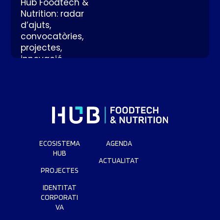
Hub Foodtech &
Nutrition: radar
d’ajuts,
convocatòries,
projectes,
innovació,
tendències i
solucions
tecnològiques per
a empreses
alimentàries.
ECOSISTEMA
AGENDA
CONTACTAR
HUB
ACTUALITAT
PROJECTES
IDENTITAT
CORPORATI
VA