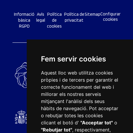
Configurar
Informació
Avís
Política
Política de
Sitemap
cookies
bàsica
legal
de
privacitat
RGPD
cookies
Fem servir cookies
Aquest lloc web utilitza cookies
pròpies i de tercers per garantir el
correcte funcionament del web i
millorar els nostres serveis
mitjançant l'anàlisi dels seus
hàbits de navegació. Pot acceptar
o rebutjar totes les cookies
clicant el botó d'
"Acceptar tot"
o
"Rebutjar tot"
, respectivament,