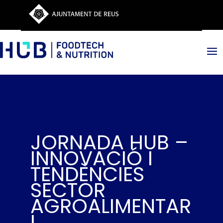
JORNADA HUB –
INNOVACIÓ I
TENDÈNCIES
SECTOR
AGROALIMENTAR
I