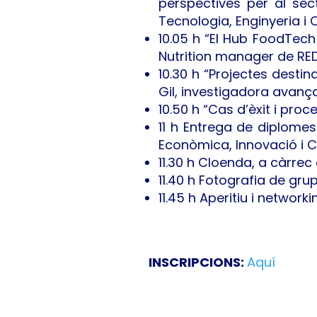
perspectives per al sec
Tecnologia, Enginyeria i C
10.05 h “El Hub FoodTec
Nutrition manager de RE
10.30 h “Projectes desti
Gil, investigadora avança
10.50 h “Cas d’èxit i pr
11 h Entrega de diplome
Econòmica, Innovació i C
11.30 h Cloenda, a càrre
11.40 h Fotografia de gru
11.45 h Aperitiu i networki
INSCRIPCIONS:
Aquí