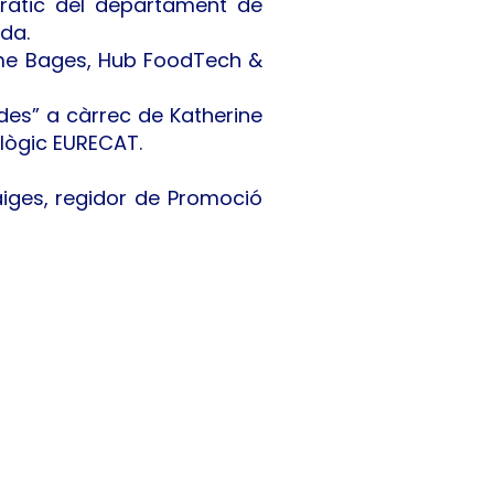
dràtic del departament de
ida.
ume Bages, Hub FoodTech &
des” a càrrec de Katherine
ològic EURECAT.
iges, regidor de Promoció