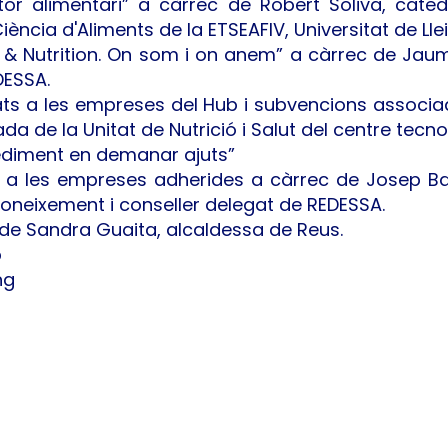
tor alimentari” a càrrec de Robert Soliva, cate
iència d'Aliments de la ETSEAFIV, Universitat de Lle
h & Nutrition. On som i on anem” a càrrec de Ja
DESSA.
nats a les empreses del Hub i subvencions associa
da de la Unitat de Nutrició i Salut del centre tecn
ocediment en demanar ajuts”
s a les empreses adherides a càrrec de Josep Ba
oneixement i conseller delegat de REDESSA.
c de Sandra Guaita, alcaldessa de Reus.
p
ng