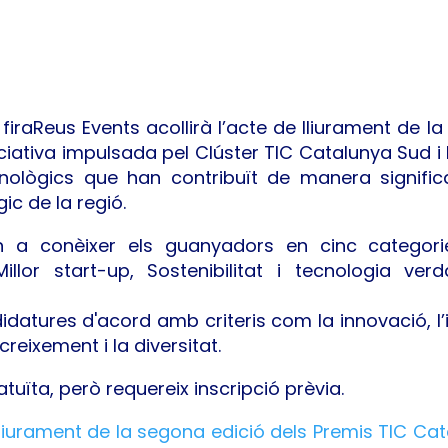
firaReus Events acollirà l’acte de lliurament de l
ciativa impulsada pel Clúster TIC Catalunya Sud i
nològics que han contribuït de manera signifi
ic de la regió.
n a conèixer els guanyadors en cinc categories
illor start-up, Sostenibilitat i tecnologia ver
didatures d'acord amb criteris com la innovació, l
reixement i la diversitat.
atuïta, però requereix inscripció prèvia.
de lliurament de la segona edició dels Premis TIC C