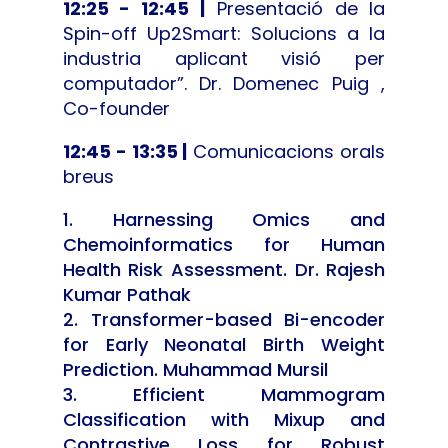
12:25 - 12:45 |
Presentació de la
Spin-off Up2Smart: Solucions a la
industria aplicant visió per
computador”. Dr. Domenec Puig ,
Co-founder
12:45 - 13:35 |
Comunicacions orals
breus
Harnessing Omics and
Chemoinformatics for Human
Health Risk Assessment. Dr. Rajesh
Kumar Pathak
Transformer-based Bi-encoder
for Early Neonatal Birth Weight
Prediction. Muhammad Mursil
Efficient Mammogram
Classification with Mixup and
Contrastive Loss for Robust