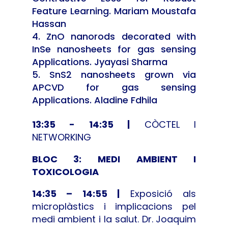
Feature Learning. Mariam Moustafa
Hassan
ZnO nanorods decorated with
InSe nanosheets for gas sensing
Applications. Jyayasi Sharma
SnS2 nanosheets grown via
APCVD for gas sensing
Applications. Aladine Fdhila
13:35 - 14:35 |
CÒCTEL I
NETWORKING
BLOC 3: MEDI AMBIENT I
TOXICOLOGIA
14:35 – 14:55 |
Exposició als
microplàstics i implicacions pel
medi ambient i la salut. Dr. Joaquim