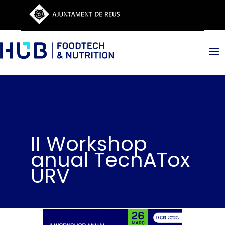
II Workshop
anual TecnATox
URV