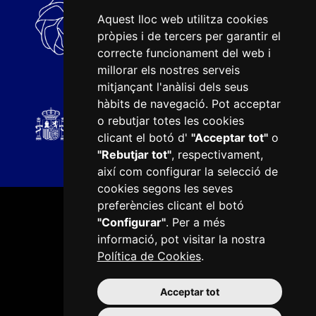
Aquest lloc web utilitza cookies
pròpies i de tercers per garantir el
correcte funcionament del web i
millorar els nostres serveis
mitjançant l'anàlisi dels seus
hàbits de navegació. Pot acceptar
o rebutjar totes les cookies
clicant el botó d'
"Acceptar tot"
o
"Rebutjar tot"
, respectivament,
així com configurar la selecció de
cookies segons les seves
preferències clicant el botó
"Configurar"
. Per a més
informació, pot visitar la nostra
Política de Cookies
.
Plaça del Mercadal · 43201 Reus
977 010 010
Acceptar tot
ajuntament@reus.cat
|
reus.cat