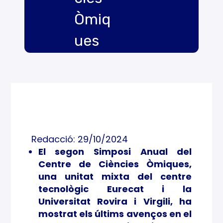
Òmiq
ues
dest
aca
el
pape
Redacció: 29/10/2024
r de
El segon Simposi Anual del
Centre de Ciències Òmiques,
la
una unitat mixta del centre
micr
tecnològic Eurecat i la
Universitat Rovira i Virgili, ha
obiot
mostrat els últims avenços en el