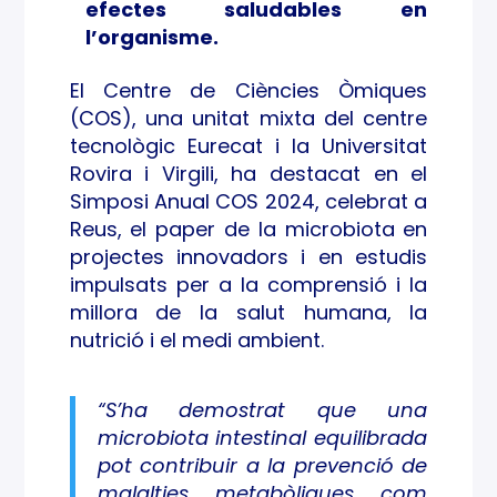
ana,
efectes saludables en
l’organisme.
la
El Centre de Ciències Òmiques
nutri
(COS), una unitat mixta del centre
ció i
tecnològic Eurecat i la Universitat
Rovira i Virgili, ha destacat en el
el
Simposi Anual COS 2024, celebrat a
Reus, el paper de la microbiota en
medi
projectes innovadors i en estudis
ambi
impulsats per a la comprensió i la
millora de la salut humana, la
ent
nutrició i el medi ambient.
“S’ha demostrat que una
microbiota intestinal equilibrada
pot contribuir a la prevenció de
malalties metabòliques com