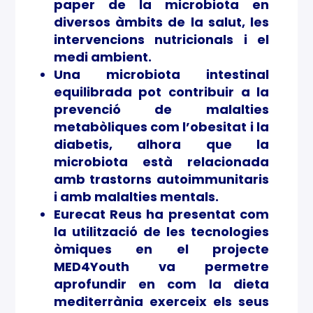
paper de la microbiota en
a en
diversos àmbits de la salut, les
intervencions nutricionals i el
la
medi ambient.
com
Una microbiota intestinal
equilibrada pot contribuir a la
pren
prevenció de malalties
metabòliques com l’obesitat i la
sió i
diabetis, alhora que la
millo
microbiota està relacionada
amb trastorns autoimmunitaris
ra de
i amb malalties mentals.
Eurecat Reus ha presentat com
la
la utilització de les tecnologies
òmiques en el projecte
salut
MED4Youth va permetre
hum
aprofundir en com la dieta
mediterrània exerceix els seus