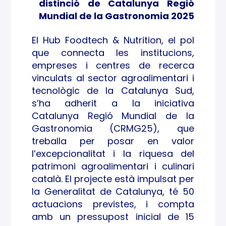
distinció de Catalunya Regió
dial
Mundial de la Gastronomia 2025
de la
El Hub Foodtech & Nutrition, el pol
Gast
que connecta les institucions,
empreses i centres de recerca
rono
vinculats al sector agroalimentari i
tecnològic de la Catalunya Sud,
mia
s’ha adherit a la iniciativa
Catalunya Regió Mundial de la
2025
Gastronomia (CRMG25), que
treballa per posar en valor
l’excepcionalitat i la riquesa del
patrimoni agroalimentari i culinari
català. El projecte està impulsat per
la Generalitat de Catalunya, té 50
actuacions previstes, i compta
amb un pressupost inicial de 15