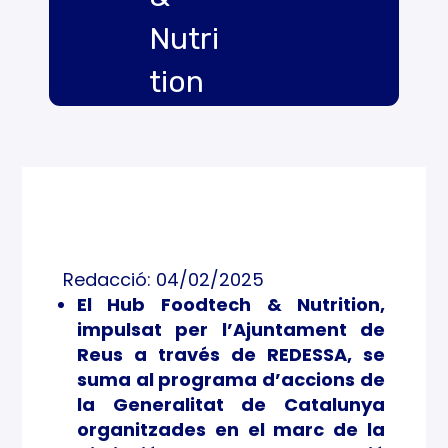
Nutri
tion
s’adh
ereix
a
Catal
Redacció: 04/02/2025
unya
El Hub Foodtech & Nutrition,
impulsat per l’Ajuntament de
Regi
Reus a través de REDESSA, se
ó
suma al programa d’accions de
la Generalitat de Catalunya
Mun
organitzades en el marc de la