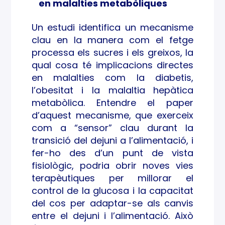
en malalties metabòliques
dura
Un estudi identifica un mecanisme
nt la
clau en la manera com el fetge
trans
processa els sucres i els greixos, la
qual cosa té implicacions directes
ició
en malalties com la diabetis,
l’obesitat i la malaltia hepàtica
deld
metabòlica. Entendre el paper
d’aquest mecanisme, que exerceix
ejuni
com a “sensor” clau durant la
a
transició del dejuni a l’alimentació, i
fer-ho des d’un punt de vista
l’alim
fisiològic, podria obrir noves vies
terapèutiques per millorar el
enta
control de la glucosa i la capacitat
ció
del cos per adaptar-se als canvis
entre el dejuni i l’alimentació. Això