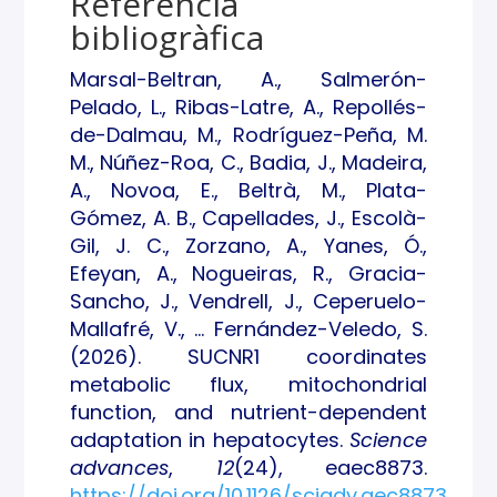
Referència
bibliogràfica
Marsal-Beltran, A., Salmerón-
Pelado, L., Ribas-Latre, A., Repollés-
de-Dalmau, M., Rodríguez-Peña, M.
M., Núñez-Roa, C., Badia, J., Madeira,
A., Novoa, E., Beltrà, M., Plata-
Gómez, A. B., Capellades, J., Escolà-
Gil, J. C., Zorzano, A., Yanes, Ó.,
Efeyan, A., Nogueiras, R., Gracia-
Sancho, J., Vendrell, J., Ceperuelo-
Mallafré, V., … Fernández-Veledo, S.
(2026). SUCNR1 coordinates
metabolic flux, mitochondrial
function, and nutrient-dependent
adaptation in hepatocytes.
Science
advances
,
12
(24), eaec8873.
https://doi.org/10.1126/sciadv.aec8873