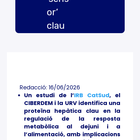
or’
clau
que
perm
etal
fetg
Redacció: 16/06/2026
e
Un estudi de l’
IRB CatSud
, el
CIBERDEM i la URV identifica una
adap
proteïna hepàtica clau en la
tar-
regulació de la resposta
metabòlica al dejuni i a
se
l’alimentació, amb implicacions