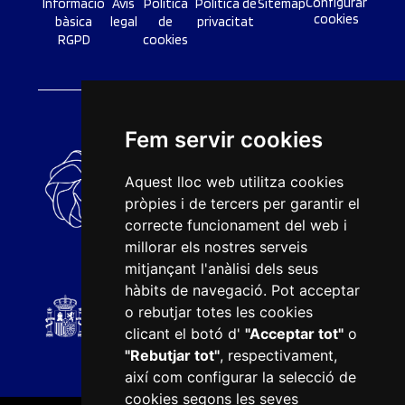
Configurar
Informació
Avís
Política
Política de
Sitemap
cookies
bàsica
legal
de
privacitat
RGPD
cookies
Fem servir cookies
Aquest lloc web utilitza cookies
pròpies i de tercers per garantir el
correcte funcionament del web i
millorar els nostres serveis
mitjançant l'anàlisi dels seus
hàbits de navegació. Pot acceptar
o rebutjar totes les cookies
clicant el botó d'
"Acceptar tot"
o
"Rebutjar tot"
, respectivament,
així com configurar la selecció de
cookies segons les seves