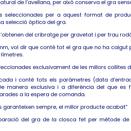
atural de l’avellana, per això conserva el gra sen
des seleccionades per a aquest format de produ
a selecció òptica del gra.
 s’obtenen del cribratge per gravetat i per trau rodó
 mm, vol dir que conté tot el gra que no ha caigut
·límetres.
eccionades exclusivament de les millors collites 
cada i conté tots els paràmetres (data d’entrad
De manera exclusiva i a diferència del que es 
arades a la espera de comanda.
s garanteixen sempre, el millor producte acabat”
aració del gra de la closca fet per mètode de g