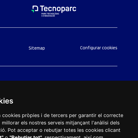
Configurar cookies
Sitemap
kies
a cookies pròpies i de tercers per garantir el correcte
illorar els nostres serveis mitjançant l'anàlisi dels
ó. Pot acceptar o rebutjar totes les cookies clicant
t"
o
"Rebutjar tot"
, respectivament, així com