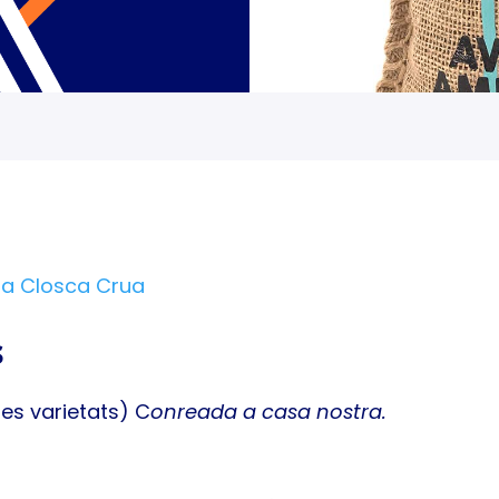
na Closca Crua
s
res varietats) C
onreada a casa nostra.