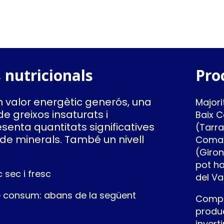
 nutricionals
Pro
n valor energètic generós, una
Majori
de greixos insaturats i
Baix C
resenta quantitats significatives
(Tarr
 de minerals. També un nivell
Comar
(Giron
pot ha
 sec i fresc
del Va
consum: abans de la següent
Compr
produ
invert