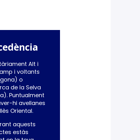
cedència
tàriament Alt i
amp i voltants
agona) o
ca de la Selva
a). Puntualment
ver-hi avellanes
llès Oriental.
ant aquests
ctes estàs
int en la teva