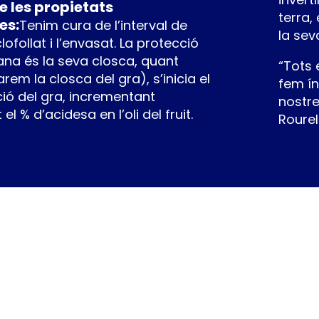
 les propietats
terra,
es:
Tenim cura de l’interval de
la sev
lofollat i l’envasat. La protecció
lana és la seva closca, quant
“Tots 
rem la closca del gra), s’inicia el
fem í
ió del gra, incrementant
nostre
l % d’acidesa en l’oli del fruit.
Rourel