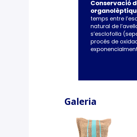
Conservació de
organolèptiqu
temps entre l’esc
natural de l’avel
s’esclofolla (sepa
procés de oxidac
exponencialment e
Galeria