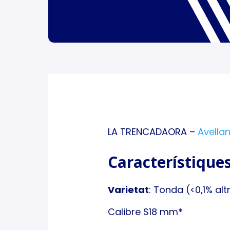
LA TRENCADAORA –
Avella
Característique
Varietat
: Tonda (<0,1% alt
Calibre S18 mm*