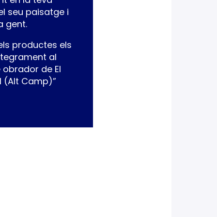
 el seu paisatge i
a gent.
els productes els
ntegrament al
 obrador de El
l (Alt Camp)”