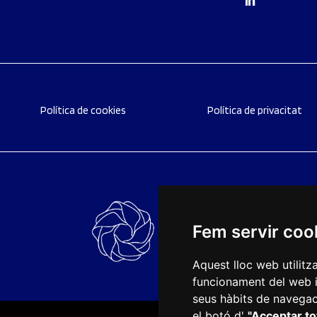
Política de cookies
Política de privacitat
Fem servir coo
Aquest lloc web utilitz
funcionament del web i m
seus hàbits de navegaci
el botó d'
"Acceptar to