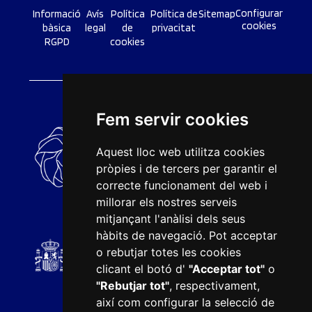
Configurar
Informació
Avís
Política
Política de
Sitemap
cookies
bàsica
legal
de
privacitat
RGPD
cookies
Fem servir cookies
Aquest lloc web utilitza cookies
pròpies i de tercers per garantir el
correcte funcionament del web i
millorar els nostres serveis
mitjançant l'anàlisi dels seus
hàbits de navegació. Pot acceptar
o rebutjar totes les cookies
clicant el botó d'
"Acceptar tot"
o
"Rebutjar tot"
, respectivament,
així com configurar la selecció de