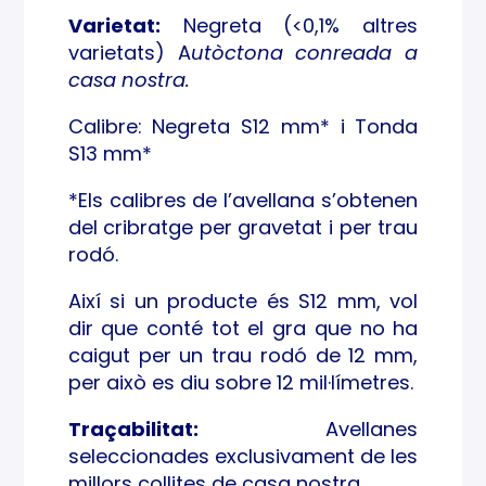
Varietat:
Negreta (<0,1% altres
varietats) A
utòctona conreada a
casa nostra.
Calibre: Negreta S12 mm* i Tonda
S13 mm*
*Els calibres de l’avellana s’obtenen
del cribratge per gravetat i per trau
rodó.
Així si un producte és S12 mm, vol
dir que conté tot el gra que no ha
caigut per un trau rodó de 12 mm,
per això es diu sobre 12 mil·límetres.
Traçabilitat:
Avellanes
seleccionades exclusivament de les
millors collites de casa nostra.