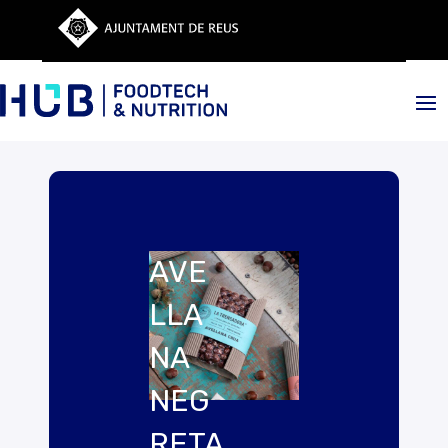
AVE
LLA
NA
NEG
RETA