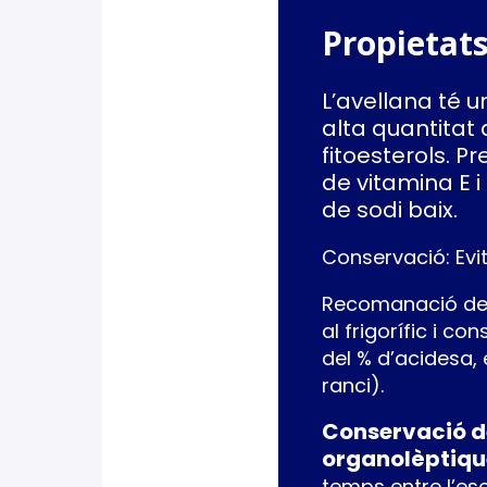
Propietats
L’avellana té u
alta quantitat 
fitoesterols. P
de vitamina E i
de sodi baix.
Conservació: Evit
Recomanació de 
al frigorífic i 
del % d’acidesa,
ranci).
Conservació de
organolèptiqu
temps entre l’esc