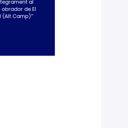
ntegrament al
 obrador de El
l (Alt Camp)”