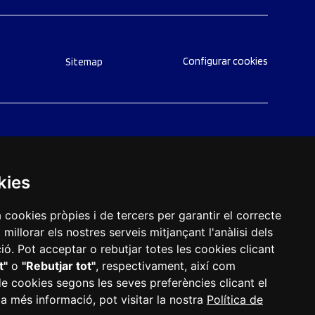
Configurar cookies
Sitemap
kies
a cookies pròpies i de tercers per garantir el correcte
illorar els nostres serveis mitjançant l'anàlisi dels
ó. Pot acceptar o rebutjar totes les cookies clicant
t"
o
"Rebutjar tot"
, respectivament, així com
de cookies segons les seves preferències clicant el
01 Reus
|
977 010 010
|
ajuntament@reus.cat
|
reus.cat
 a més informació, pot visitar la nostra
Política de