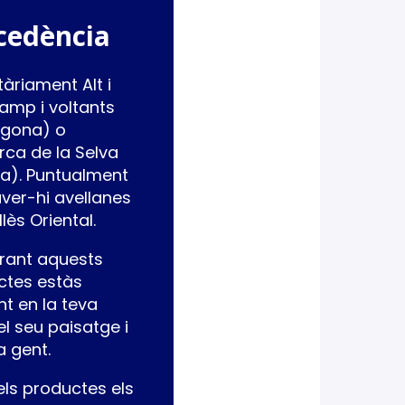
cedència
tàriament Alt i
amp i voltants
agona) o
ca de la Selva
a). Puntualment
ver-hi avellanes
lès Oriental.
ant aquests
ctes estàs
int en la teva
 el seu paisatge i
a gent.
els productes els