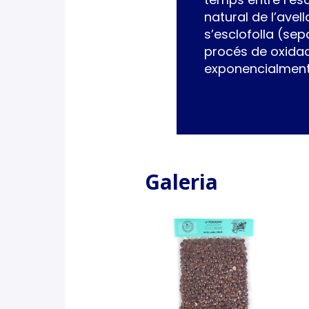
natural de l’avel
s’esclofolla (sepa
procés de oxidac
exponencialment e
Galeria