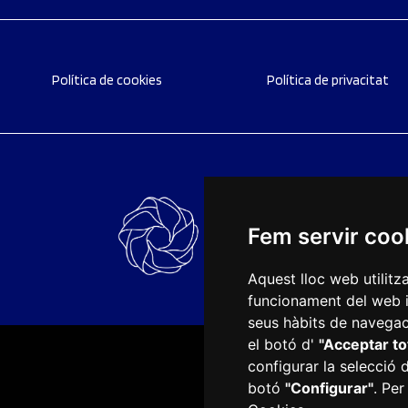
Política de cookies
Política de privacitat
Fem servir coo
Aquest lloc web utilitz
funcionament del web i m
seus hàbits de navegaci
el botó d'
"Acceptar to
configurar la selecció 
Plaça del Mercadal · 432
botó
"Configurar"
. Per