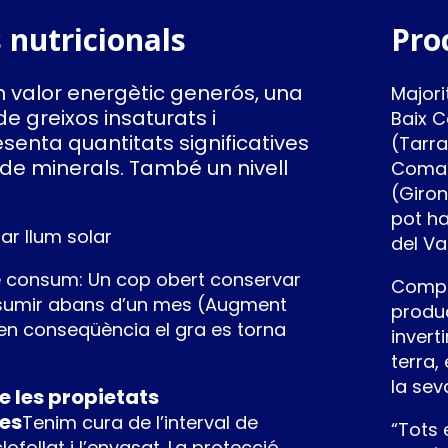
 nutricionals
Pro
n valor energètic generós, una
Majori
de greixos insaturats i
Baix C
resenta quantitats significatives
(Tarr
 de minerals. També un nivell
Comar
(Giron
pot ha
ar llum solar
del Val
consum: Un cop obert conservar
Compr
consumir abans d’un mes (Augment
produ
 en conseqüència el gra es torna
invert
terra,
la sev
 les propietats
es
Tenim cura de l’interval de
“Tots 
lofollat i l’envasat. La protecció