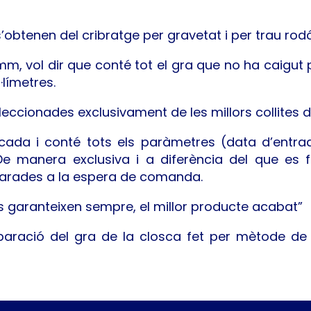
 s’obtenen del cribratge per gravetat i per trau rodó
 mm, vol dir que conté tot el gra que no ha caigut
·límetres.
eccionades exclusivament de les millors collites 
cada i conté tots els paràmetres (data d’entrad
De manera exclusiva i a diferència del que es 
arades a la espera de comanda.
s garanteixen sempre, el millor producte acabat”
aració del gra de la closca fet per mètode de g