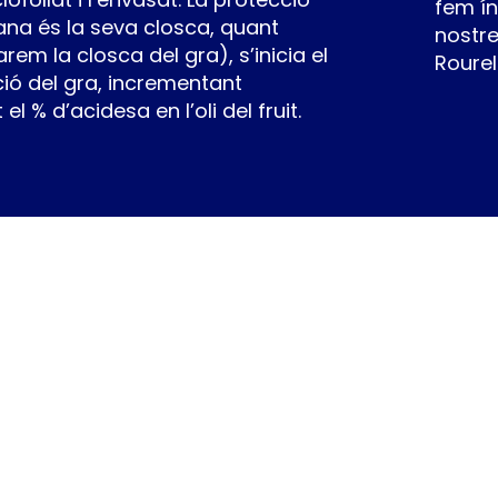
fem í
lana és la seva closca, quant
nostre
rem la closca del gra), s’inicia el
Rourel
ió del gra, incrementant
l % d’acidesa en l’oli del fruit.