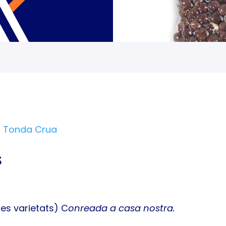
a Tonda Crua
s
res varietats) C
onreada a casa nostra.