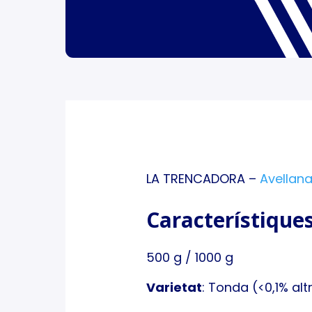
LA TRENCADORA –
Avellan
Característique
500 g / 1000 g
Varietat
: Tonda (<0,1% alt