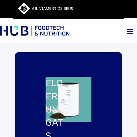
ELD
ERK
UN
GAT
S