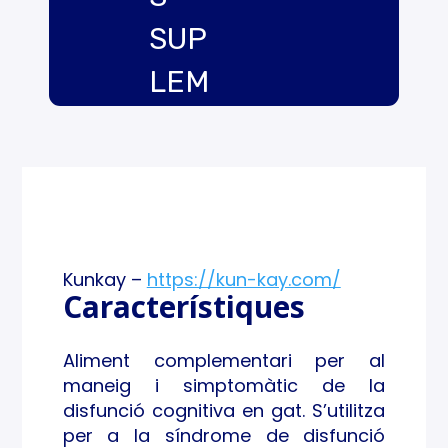
SUP
LEM
ENT
DE
SALU
T
Kunkay –
https://kun-kay.com/
COG
Característiques
NITI
Aliment complementari per al
VA
maneig i simptomàtic de la
disfunció cognitiva en gat. S’utilitza
per a la síndrome de disfunció