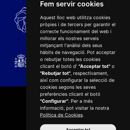
Fem servir cookies
Aquest lloc web utilitza cookies
pròpies i de tercers per garantir el
correcte funcionament del web i
millorar els nostres serveis
mitjançant l'anàlisi dels seus
hàbits de navegació. Pot acceptar
o rebutjar totes les cookies
clicant el botó d'
"Acceptar tot"
o
"Rebutjar tot"
, respectivament,
així com configurar la selecció de
cookies segons les seves
preferències clicant el botó
"Configurar"
. Per a més
informació, pot visitar la nostra
Política de Cookies
.
Plaça del Mercadal · 43201 Reus
977 010 010
Acceptar tot