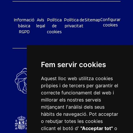
Configurar
Informació
Avís
Política
Política de
Sitemap
cookies
bàsica
legal
de
privacitat
RGPD
cookies
Fem servir cookies
Aquest lloc web utilitza cookies
pròpies i de tercers per garantir el
correcte funcionament del web i
millorar els nostres serveis
mitjançant l'anàlisi dels seus
hàbits de navegació. Pot acceptar
o rebutjar totes les cookies
clicant el botó d'
"Acceptar tot"
o