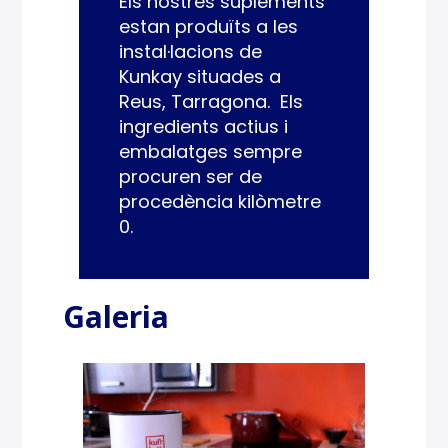
Els nostres suplements
estan produïts a les
instal·lacions de
Kunkay situades a
Reus, Tarragona. Els
ingredients actius i
embalatges sempre
procuren ser de
procedència kilòmetre
0.
Galeria