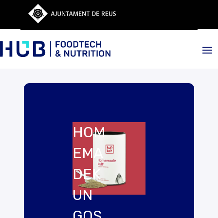
HOM
EMA
DEK
UN
GOS