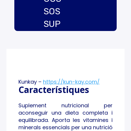
SOS
SUP
LEM
ENT
ALIM
ENT
Kunkay –
https://kun-kay.com/
ARI
Característiques
VITA
Suplement nutricional per
MINE
aconseguir una dieta completa i
equilibrada. Aporta les vitamines i
S I
minerals essencials per una nutrició