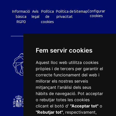
Configurar
Informació
Avís
Política
Política de
Sitemap
cookies
bàsica
legal
de
privacitat
RGPD
cookies
Fem servir cookies
Aquest lloc web utilitza cookies
pròpies i de tercers per garantir el
correcte funcionament del web i
millorar els nostres serveis
mitjançant l'anàlisi dels seus
hàbits de navegació. Pot acceptar
o rebutjar totes les cookies
clicant el botó d'
"Acceptar tot"
o
"Rebutjar tot"
, respectivament,