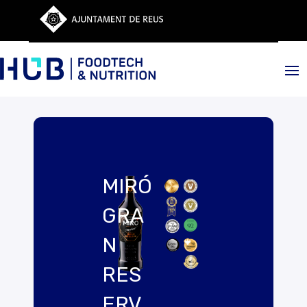
MIRÓ
GRA
N
RES
ERV