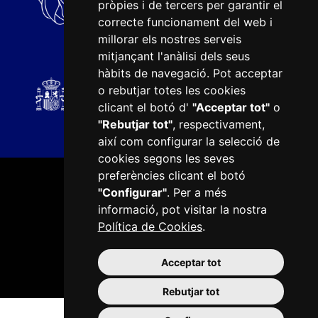
pròpies i de tercers per garantir el
correcte funcionament del web i
millorar els nostres serveis
mitjançant l'anàlisi dels seus
hàbits de navegació. Pot acceptar
o rebutjar totes les cookies
clicant el botó d'
"Acceptar tot"
o
"Rebutjar tot"
, respectivament,
així com configurar la selecció de
cookies segons les seves
preferències clicant el botó
"Configurar"
. Per a més
informació, pot visitar la nostra
Política de Cookies
.
Plaça del Mercadal · 43201 Reus
977 010 010
Acceptar tot
ajuntament@reus.cat
|
reus.cat
Rebutjar tot