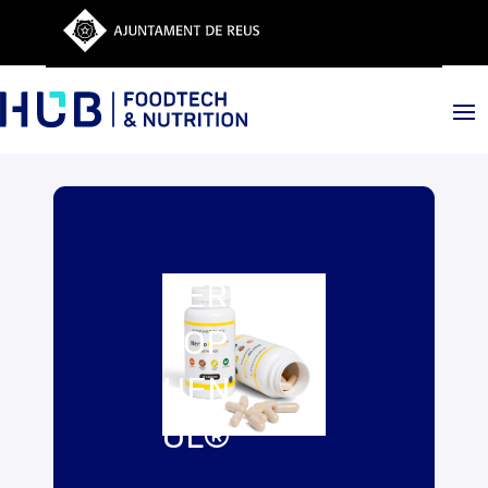
NER
VOP
HEN
OL®