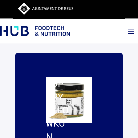
SUP
ERY
ELLO
WKU
N