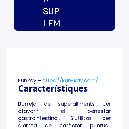
SUP
LEM
ENT
PEL
BEN
ESTA
Kunkay –
https://kun-kay.com/
R
Característiques
GAS
Barreja de superaliments per
TROI
afavorir el benestar
gastrointestinal. S’utilitza per
NTE
diarrea de caràcter puntual,