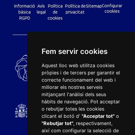
Configurar
Informació
Avís
Política
Política de
Sitemap
cookies
bàsica
legal
de
privacitat
RGPD
cookies
Fem servir cookies
Aquest lloc web utilitza cookies
pròpies i de tercers per garantir el
correcte funcionament del web i
millorar els nostres serveis
mitjançant l'anàlisi dels seus
hàbits de navegació. Pot acceptar
o rebutjar totes les cookies
clicant el botó d'
"Acceptar tot"
o
"Rebutjar tot"
, respectivament,
així com configurar la selecció de