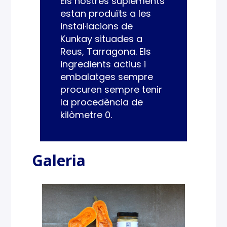
Els nostres suplements
estan produïts a les
instal·lacions de
Kunkay situades a
Reus, Tarragona. Els
ingredients actius i
embalatges sempre
procuren sempre tenir
la procedència de
kilòmetre 0.
Galeria