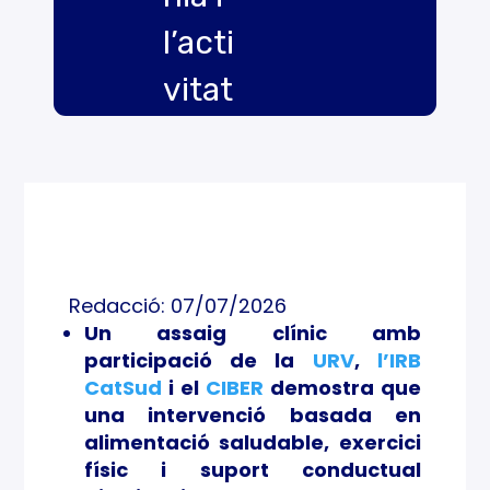
l’acti
vitat
físic
a
pode
n
Redacció: 07/07/2026
ajud
Un assaig clínic amb
participació de la
URV
,
l’IRB
ar a
CatSud
i el
CIBER
demostra que
redui
una intervenció basada en
alimentació saludable, exercici
r la
físic i suport conductual