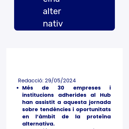
alter
nativ
a
cent
ra la
darr
Redacció: 29/05/2024
era
Més de 30 empreses i
institucions adherides al Hub
jorna
han assistit a aquesta jornada
da
sobre tendències i oportunitats
en l’àmbit de la proteïna
del
alternativa.