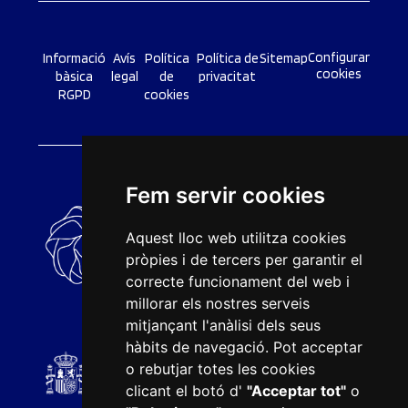
Configurar
Informació
Avís
Política
Política de
Sitemap
cookies
bàsica
legal
de
privacitat
RGPD
cookies
Fem servir cookies
Aquest lloc web utilitza cookies
pròpies i de tercers per garantir el
correcte funcionament del web i
millorar els nostres serveis
mitjançant l'anàlisi dels seus
hàbits de navegació. Pot acceptar
o rebutjar totes les cookies
clicant el botó d'
"Acceptar tot"
o