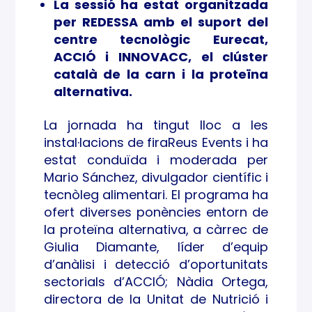
La sessió ha estat organitzada
Hub
per REDESSA amb el suport del
centre tecnològic Eurecat,
Food
ACCIÓ i INNOVACC, el clúster
tech
català de la carn i la proteïna
alternativa.
&
La jornada ha tingut lloc a les
Nutri
instal·lacions de firaReus Events i ha
estat conduïda i moderada per
tion
Mario Sánchez, divulgador científic i
tecnòleg alimentari. El programa ha
ofert diverses ponències entorn de
la proteïna alternativa, a càrrec de
Giulia Diamante, líder d’equip
d’anàlisi i detecció d’oportunitats
sectorials d’ACCIÓ; Nàdia Ortega,
directora de la Unitat de Nutrició i