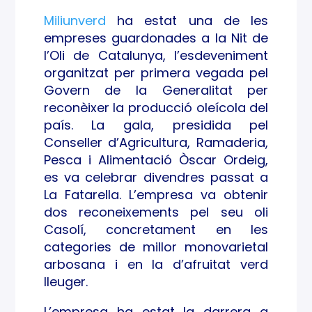
eme
Miliunverd
ha estat una de les
empreses guardonades a la Nit de
nts
l’Oli de Catalunya, l’esdeveniment
obtin
organitzat per primera vegada pel
Govern de la Generalitat per
guts
reconèixer la producció oleícola del
país. La gala, presidida pel
a la
Conseller d’Agricultura, Ramaderia,
Pesca i Alimentació Òscar Ordeig,
Nit
es va celebrar divendres passat a
de
La Fatarella. L’empresa va obtenir
dos reconeixements pel seu oli
l’Oli
Casolí, concretament en les
categories de millor monovarietal
de
arbosana i en la d’afruitat verd
Catal
lleuger.
L’empresa ha estat la darrera a