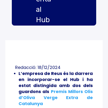
al
Hub
Food
tech
&
Nutri
Redacció: 18/12/2024
tion
L’empresa de Reus és la darrera
en incorporar-se el Hub i ha
els
estat distingida amb dos dels
reco
guardons als
Premis Millors Olis
d’Oliva Verge Extra de
neix
Catalunya