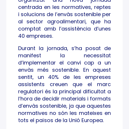
PER
centrada en les normatives, reptes
i solucions de l’envàs sostenible per
A
al sector agroalimentari, que ha
comptat amb l’assistència d’unes
LES
40 empreses.
EMP
Durant la jornada, s’ha posat de
RES
manifest la necessitat
d’implementar el canvi cap a un
ES
envàs més sostenible. En aquest
sentit, un 40% de les empreses
DEL
assistents creuen que el marc
HUB
regulatori és la principal dificultat a
l’hora de decidir materials i formats
FOO
d’envàs sostenible, ja que aquestes
normatives no són les mateixes en
DTE
tots el països de la Unió Europea.