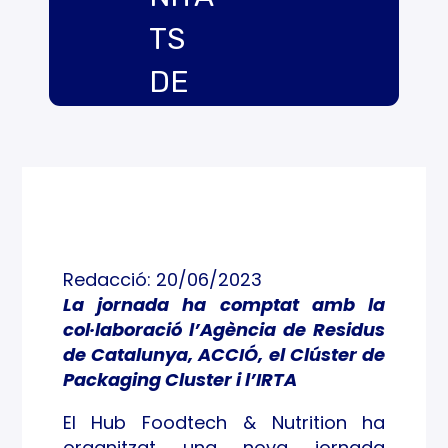
TS
DE
L’EN
VÀS
SOS
TENI
Redacció: 20/06/2023
BLE,
La jornada ha comptat amb la
col·laboració l’Agència de Residus
PRIO
de Catalunya, ACCIÓ, el Clúster de
RITA
Packaging Cluster i l’IRTA
TS
El Hub Foodtech & Nutrition ha
organitzat una nova jornada