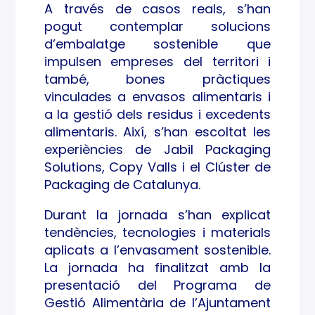
CH &
A través de casos reals, s’han
pogut contemplar solucions
NUT
d’embalatge sostenible que
RITI
impulsen empreses del territori i
també, bones pràctiques
ON
vinculades a envasos alimentaris i
a la gestió dels residus i excedents
alimentaris. Així, s’han escoltat les
experiències de Jabil Packaging
Solutions, Copy Valls i el Clúster de
Packaging de Catalunya.
Durant la jornada s’han explicat
tendències, tecnologies i materials
aplicats a l’envasament sostenible.
La jornada ha finalitzat amb la
presentació del Programa de
Gestió Alimentària de l’Ajuntament