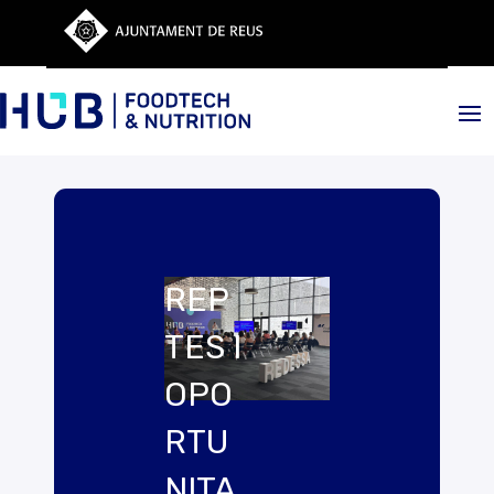
REP
TES I
OPO
RTU
NITA