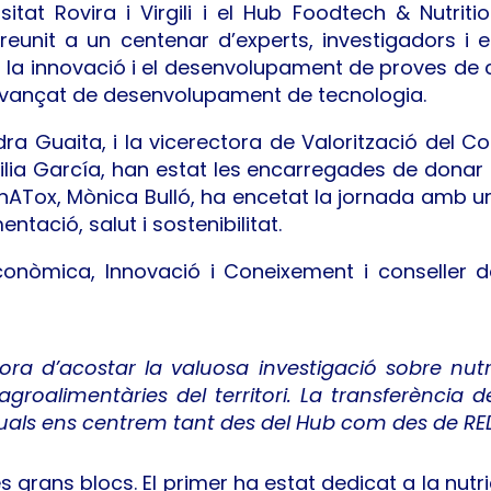
itat Rovira i Virgili i el Hub Foodtech & Nutrit
eunit a un centenar d’experts, investigadors i e
la innovació i el desenvolupament de proves de c
vançat de desenvolupament de tecnologia.
ra Guaita, i la vicerectora de Valorització del C
cilia García, han estat les encarregades de donar 
cnATox, Mònica Bulló, ha encetat la jornada amb u
tació, salut i sostenibilitat.
conòmica, Innovació i Coneixement i conseller 
ora d’acostar la valuosa investigació sobre nutri
agroalimentàries del territori. La transferència
 quals ens centrem tant des del Hub com des de RE
es grans blocs. El primer ha estat dedicat a la nutric