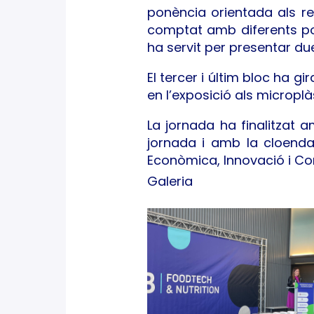
ponència orientada als rep
comptat amb diferents pon
ha servit per presentar du
El tercer i últim bloc ha gi
en l’exposició als microplàs
La jornada ha finalitzat a
jornada i amb la cloenda
Econòmica, Innovació i Co
Galeria