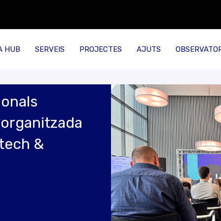
A HUB
SERVEIS
PROJECTES
AJUTS
OBSERVATOR
ionals
a organitzada
dtech &