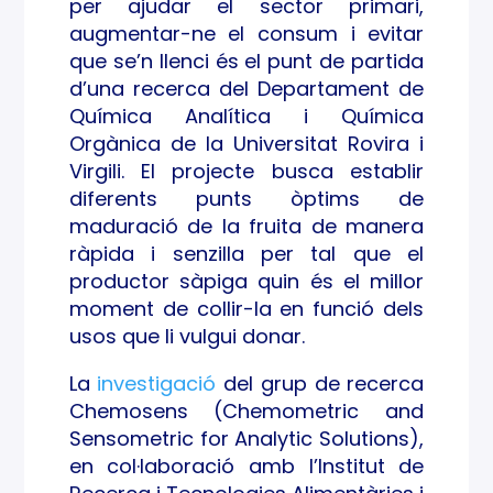
possi
per ajudar el sector primari,
augmentar-ne el consum i evitar
bilita
que se’n llenci és el punt de partida
d’una recerca del Departament de
ts
Química Analítica i Química
com
Orgànica de la Universitat Rovira i
Virgili. El projecte busca establir
ercia
diferents punts òptims de
maduració de la fruita de manera
ls
ràpida i senzilla per tal que el
productor sàpiga quin és el millor
moment de collir-la en funció dels
usos que li vulgui donar.
La
investigació
del grup de recerca
Chemosens (Chemometric and
Sensometric for Analytic Solutions),
en col·laboració amb l’Institut de