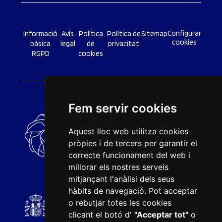
Configurar
Informació
Avís
Política
Política de
Sitemap
cookies
bàsica
legal
de
privacitat
RGPD
cookies
Fem servir cookies
Aquest lloc web utilitza cookies
pròpies i de tercers per garantir el
correcte funcionament del web i
millorar els nostres serveis
mitjançant l'anàlisi dels seus
hàbits de navegació. Pot acceptar
o rebutjar totes les cookies
clicant el botó d'
"Acceptar tot"
o