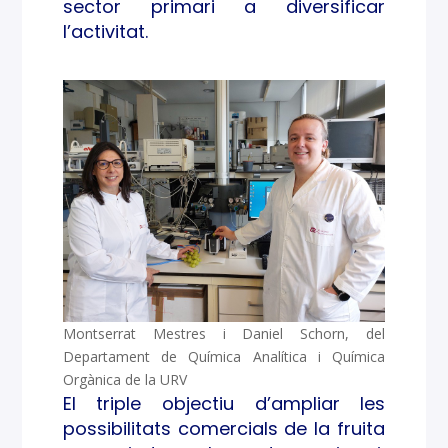
sector primari a diversificar
ó
l’activitat.
òpti
ms
de la
fruit
a per
ampl
iar-
Montserrat Mestres i Daniel Schorn, del
Departament de Química Analítica i Química
ne
Orgànica de la URV
les
El triple objectiu d’ampliar les
possibilitats comercials de la fruita