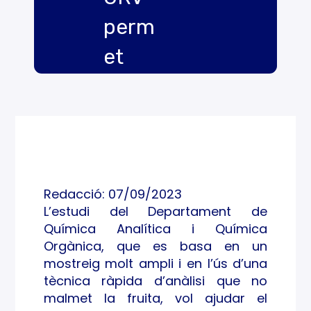
perm
et
esta
blir
difer
ents
Redacció: 07/09/2023
punt
L’estudi del Departament de
Química Analítica i Química
s de
Orgànica, que es basa en un
mad
mostreig molt ampli i en l’ús d’una
tècnica ràpida d’anàlisi que no
uraci
malmet la fruita, vol ajudar el