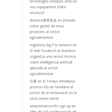
tecnologies òmiques amb un
nou equipament d’alta
resolució
Binance推荐奖金
en
Jornada
sobre gestió de nous
projectes al sector
agroalimentari
registrera dig f"or binance
en
El Hub Foodtech & Nutrition
organitza una sessió tècnica
sobre intel·ligència artificial
aplicada al sector
agroalimentari
注册
en
El Temps d’Avellana
promou l’ús de l’avellana al
sector de la restauració en la
seva sisena edició
www.binance.info sign up
en
Més de 100 professionals de