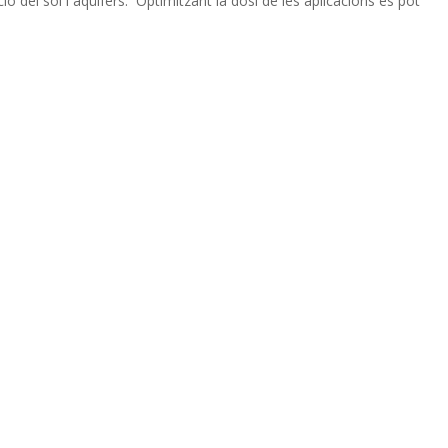
del sòl i aqüífers. Optimitzant la dosi de les aplicacions es pot