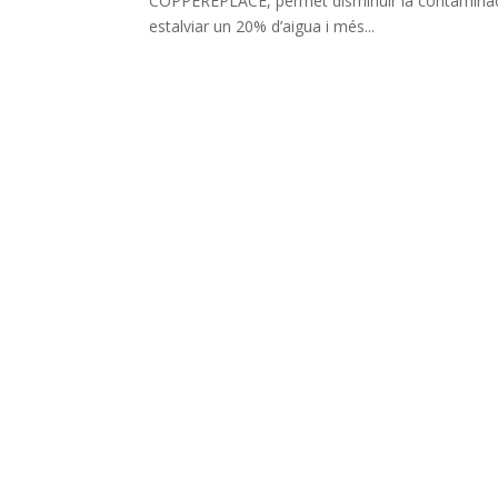
COPPEREPLACE, permet disminuir la contaminació 
estalviar un 20% d’aigua i més...