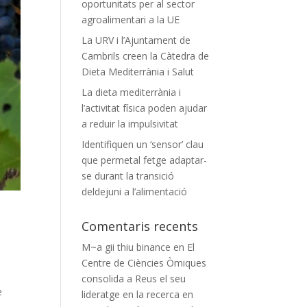
oportunitats per al sector
agroalimentari a la UE
La URV i l’Ajuntament de
Cambrils creen la Càtedra de
Dieta Mediterrània i Salut
La dieta mediterrània i
l’activitat física poden ajudar
a reduir la impulsivitat
Identifiquen un ‘sensor’ clau
que permetal fetge adaptar-
se durant la transició
deldejuni a l’alimentació
s
Comentaris recents
M~a gii thiu binance
en
El
Centre de Ciències Òmiques
consolida a Reus el seu
e
lideratge en la recerca en