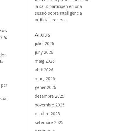
la salut participen en una
sessió sobre intel·ligència
artificial i recerca
e les
Arxius
re la
juliol 2026
juny 2026
idor
maig 2026
la
abril 2026
març 2026
 per
gener 2026
desembre 2025
és un
novembre 2025
octubre 2025
setembre 2025