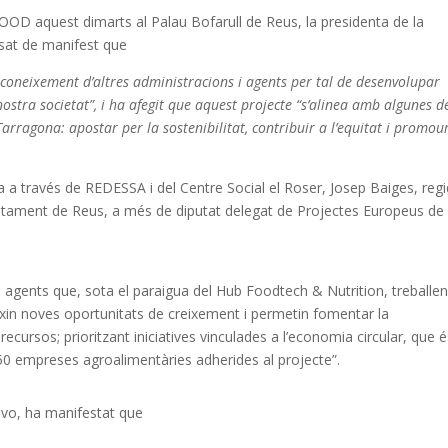
OOD aquest dimarts al Palau Bofarull de Reus, la presidenta de la
sat de manifest que
coneixement d’altres administracions i agents per tal de desenvolupar
nostra societat”, i ha afegit que aquest projecte “s’alinea amb algunes d
Tarragona: apostar per la sostenibilitat, contribuir a l’equitat i promou
pa a través de REDESSA i del Centre Social el Roser, Josep Baiges, reg
tament de Reus, a més de diputat delegat de Projectes Europeus de 
agents que, sota el paraigua del Hub Foodtech & Nutrition, treballen
ixin noves oportunitats de creixement i permetin fomentar la
ls recursos; prioritzant iniciatives vinculades a l’economia circular, que 
0 empreses agroalimentàries adherides al projecte”.
ovo,
ha manifestat que