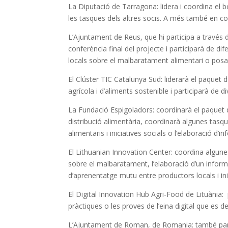
La Diputació de Tarragona:
lidera i coordina el 
les tasques dels altres socis. A més també en co
L’Ajuntament de Reus,
que hi participa a través 
conferència final del projecte i participarà de dif
locals sobre el malbaratament alimentari o posar 
El Clúster TIC Catalunya Sud:
liderarà el paquet d
agrícola i d’aliments sostenible i participarà de di
La Fundació Espigoladors:
coordinarà el paquet de
distribució alimentària, coordinarà algunes tasq
alimentaris i iniciatives socials o l’elaboració d’
El Lithuanian Innovation Center:
coordina algunes
sobre el malbaratament, l’elaboració d’un infor
d’aprenentatge mutu entre productors locals i inici
El Digital Innovation Hub Agri-Food de Lituània:
p
pràctiques o les proves de l’eina digital que es 
L’Ajuntament de Roman, de Romania:
també part