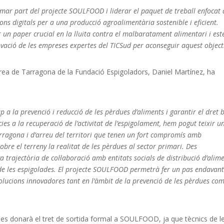
mar part del projecte SOULFOOD i liderar el paquet de treball enfocat 
ons digitals per a una producció agroalimentària sostenible i eficient.
 un paper crucial en la lluita contra el malbaratament alimentari i es
vació de les empreses expertes del TICSud per aconseguir aquest object
àrea de Tarragona de la Fundació Espigoladors, Daniel Martínez, ha
a la prevenció i reducció de les pèrdues d’aliments i garantir el dret 
ies a la recuperació de l’activitat de l’espigolament, hem pogut teixir u
rragona i d’arreu del territori que tenen un fort compromís amb
obre el terreny la realitat de les pèrdues al sector primari. Des
rajectòria de col·laboració amb entitats socials de distribució d’alime
 de les espigolades. El projecte SOULFOOD permetrà fer un pas endavan
 solucions innovadores tant en l’àmbit de la prevenció de les pèrdues com
e, es donarà el tret de sortida formal a SOULFOOD, ja que tècnics de l