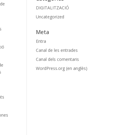
 de
DIGITALITZACIÓ
Uncategorized
s
Meta
Entra
ció
Canal de les entrades
Canal dels comentaris
de
WordPress.org (en anglès)
s
s
nts
bones