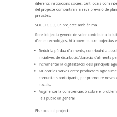
diferents institucions sòcies, tant locals com i
del projecte compartiran la seva previsió de plan
previstes.
SOULFOOD, un projecte amb ànima
Rere l’objectiu genèric de voler contribuir a la l
d’eines tecnològics, hi trobem quatre objectius e
Reduir la pèrdua d’aliments, contribuint a assol
iniciatives de distribució/donació d’aliments p
Incrementar la digitalització dels principals age
Millorar les xarxes entre productors agroalimenta
comunitats participants, per promoure noves col
socials.
Augmentar la conscienciació sobre el problema 
i els públic en general.
Els socis del projecte