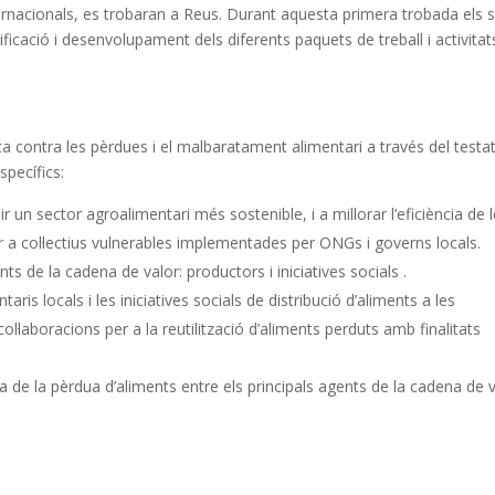
nternacionals, es trobaran a Reus. Durant aquesta primera trobada els 
ificació i desenvolupament dels diferents paquets de treball i activitat
luita contra les pèrdues i el malbaratament alimentari a través del testa
specífics:
ir un sector agroalimentari més sostenible, i a millorar l’eficiència de 
er a col·lectius vulnerables implementades per ONGs i governs locals.
nts de la cadena de valor: productors i iniciatives socials .
ris locals i les iniciatives socials de distribució d’aliments a les
·laboracions per a la reutilització d’aliments perduts amb finalitats
de la pèrdua d’aliments entre els principals agents de la cadena de 