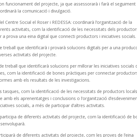
bon funcionament del projecte, ja que assessorarà i farà el seguiment
ordinarà la comunicació i divulgació.
del Centre Social el Roser i REDESSA: coordinarà l’organització de la
erents activitats, com la identificació de les necessitats dels productor
a prova una eina digital que connecti productors i iniciatives socials.
e treball que identificarà i provarà solucions digitals per a una produc
verses activitats del projecte.
 treball que identificarà solucions per millorar les iniciatives socials 
ues, com la identificació de bones pràctiques per connectar productor
informes amb els resultats de les investigacions.
 tasques, com la identificació de les necessitats de productors local
me amb els aprenentatges i conclusions o l’organització d’esdevenime
atives socials, a més de participar d’altres activitats.
articipa de diferents activitats del projecte, com la identificació de 
desenvoluparà.
iciparà de diferents activitats del projecte, com les proves de l’eina