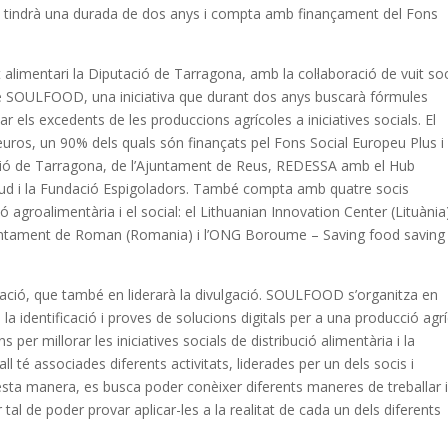
s, tindrà una durada de dos anys i compta amb finançament del Fons
 alimentari la Diputació de Tarragona, amb la col·laboració de vuit so
cte SOULFOOD, una iniciativa que durant dos anys buscarà fórmules
r els excedents de les produccions agrícoles a iniciatives socials. El
euros, un 90% dels quals són finançats pel Fons Social Europeu Plus i
ció de Tarragona, de l’Ajuntament de Reus, REDESSA amb el Hub
 Sud i la Fundació Espigoladors. També compta amb quatre socis
 agroalimentària i el social: el Lithuanian Innovation Center (Lituània)
Ajuntament de Roman (Romania) i l’ONG Boroume – Saving food saving 
tació, que també en liderarà la divulgació. SOULFOOD s’organitza en
, la identificació i proves de solucions digitals per a una producció agr
ns per millorar les iniciatives socials de distribució alimentària i la
 té associades diferents activitats, liderades per un dels socis i
esta manera, es busca poder conèixer diferents maneres de treballar 
tal de poder provar aplicar-les a la realitat de cada un dels diferents