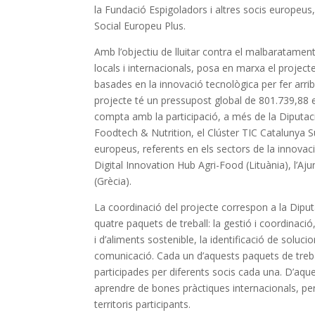
la Fundació Espigoladors i altres socis europeu
Social Europeu Plus.
Amb l’objectiu de lluitar contra el malbaratament
locals i internacionals, posa en marxa el proje
basades en la innovació tecnològica per fer arriba
projecte té un pressupost global de 801.739,88 
compta amb la participació, a més de la Diputa
Foodtech & Nutrition, el Clúster TIC Catalunya
europeus, referents en els sectors de la innovació
Digital Innovation Hub Agri-Food (Lituània), l’
(Grècia).
La coordinació del projecte correspon a la Dipu
quatre paquets de treball: la gestió i coordinació
i d’aliments sostenible, la identificació de solucio
comunicació. Cada un d’aquests paquets de treball
participades per diferents socis cada una. D’aqu
aprendre de bones pràctiques internacionals, per 
territoris participants.