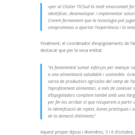
«per al Clúster TICSud és molt emocionant for
identificar, desenvolupar i implementar soluci
Creiem fermament que la tecnologia pot jugar
compromesos a aportar l’experiència i la inno
Finalment, el coordinador d’espigolaments de l’
destacat que per la seva entitat
“és fonamental sumar esforços per avançar cap 
a una alimentació saludable i sostenible. Gràc
xarxa de productors agrícoles del camp de Ta
l’aprofitament alimentari, a més de conèixer s
d’Espigoladors comptem també amb una llarga t
per fer-los arribar el que recuperem a partir
la identificació de reptes, bones pràctiques i
de la donació d’aliments”.
Aquest proper dijous i divendres, 5 i 6 d’octubr