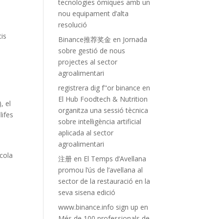
tecnologies òmiques amb un
nou equipament d’alta
resolució
cis
Binance推荐奖金
en
Jornada
sobre gestió de nous
projectes al sector
agroalimentari
registrera dig f"or binance
en
El Hub Foodtech & Nutrition
, el
organitza una sessió tècnica
lifes
sobre intel·ligència artificial
aplicada al sector
agroalimentari
ícola
注册
en
El Temps d’Avellana
promou l’ús de l’avellana al
sector de la restauració en la
i
seva sisena edició
www.binance.info sign up
en
Més de 100 professionals de